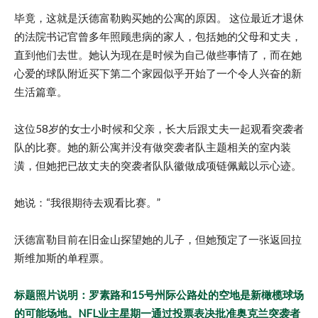
毕竟，这就是沃德富勒购买她的公寓的原因。 这位最近才退休
的法院书记官曾多年照顾患病的家人，包括她的父母和丈夫，
直到他们去世。她认为现在是时候为自己做些事情了，而在她
心爱的球队附近买下第二个家园似乎开始了一个令人兴奋的新
生活篇章。
这位58岁的女士小时候和父亲，长大后跟丈夫一起观看突袭者
队的比赛。她的新公寓并没有做突袭者队主题相关的室内装
潢，但她把已故丈夫的突袭者队队徽做成项链佩戴以示心迹。
她说：“我很期待去观看比赛。”
沃德富勒目前在旧金山探望她的儿子，但她预定了一张返回拉
斯维加斯的单程票。
标题照片说明：罗素路和15号州际公路处的空地是新橄榄球场
的可能场地。NFL业主星期一通过投票表决批准奥克兰突袭者