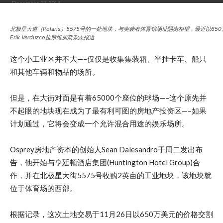
December 27, 2018
北极星大道（Polaris）5575号的一处地块，与突袭者体育馆场址隔街相望，最近以65
Erik Verduzco拉斯维加斯杂志报道
这个小工业区并不大—–仅仅是收集集装箱、半挂卡车、船只
和其他车辆和物品的场所。
但是，在大街对面是有着65000个座位的球场—–这个原先并
不起眼的地块现在成为了最有利可图的房地产投资区—–如果
计划通过，它将会变成一个允许混合用途的娱乐场所。
Osprey房地产资本的创始人Sean Dalesandro于周二发出布
告，他开始与亨廷顿酒店集团(Huntington Hotel Group)合
作，并在北极星大街5575号收购2英亩的工业地块，该地块就
位于体育场的西部。
根据记录，这次土地交易于11月26日以650万美元的价格交割