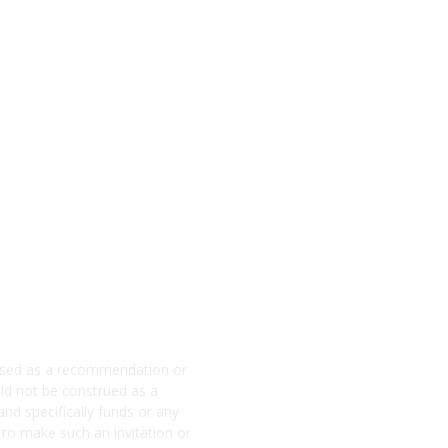
e used as a recommendation or
ld not be construed as a
and specifically funds or any
 to make such an invitation or