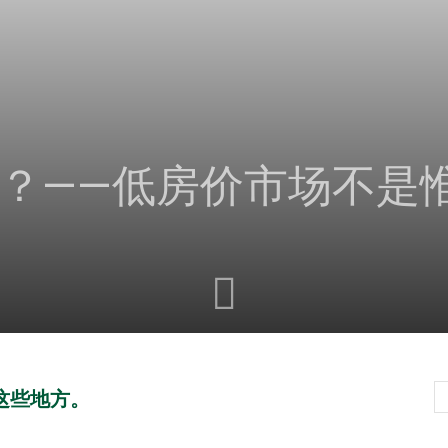
？——低房价市场不是
这些地方。