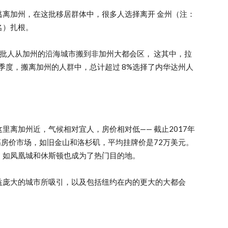
离加州，在这批移居群体中，很多人选择离开 金州（注：
名）扎根。
，大批人从加州的沿海城市搬到非加州大都会区， 这其中，拉
季度，搬离加州的人群中，总计超过 8%选择了内华达州人
里离加州近，气候相对宜人，房价相对低—— 截止2017年
高房价市场，如旧金山和洛杉矶，平均挂牌价是72万美元。
，如凤凰城和休斯顿也成为了热门目的地。
益庞大的城市所吸引，以及包括纽约在内的更大的大都会