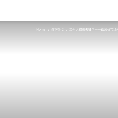
Oasis
Home
当下热点
加州人都搬去哪？——低房价市场
Global
Partners