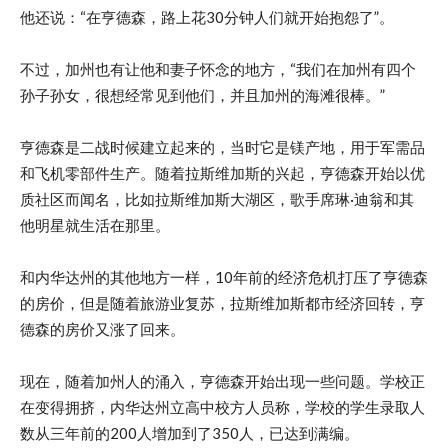
他还说：“在亨德森，路上花30分钟人们就开始抱怨了”。
不过，加州也有让他和妻子怀念的地方，“我们在加州有四个
孙子孙女，很想经常见到他们，并且加州的海滩很棒。”
亨德森是二战时候建立起来的，当时它是镁产地，用于军需品
和飞机零部件生产。随着拉斯维加斯的兴起，亨德森开始以优
质社区而闻名，比如拉斯维加斯大湖区，歌手席琳·迪翁和其
他明星就生活在那里。
和内华达州的其他地方一样，10年前的经济危机打压了亨德森
的房价，但是随着旅游业复苏，拉斯维加斯都市经济回转，亨
德森的房价又涨了回来。
现在，随着加州人的涌入，亨德森开始出现一些问题。学校正
在变得拥挤，内华达州立高中校方人员称，学校的学生录取人
数从三年前的200人增加到了350人，已达到满编。