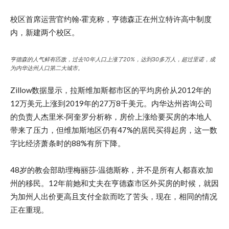
校区首席运营官约翰·霍克称，亨德森正在州立特许高中制度
内，新建两个校区。
亨德森的人气鲜有匹敌，过去10年人口上涨了20%，达到30多万人，超过里诺，成
为内华达州人口第二大城市。
Zillow数据显示，拉斯维加斯都市区的平均房价从2012年的
12万美元上涨到2019年的27万8千美元。内华达州咨询公司
的负责人杰里米·阿奎罗分析称，房价上涨给要买房的本地人
带来了压力，但维加斯地区仍有47%的居民买得起房，这一数
字比经济萧条时的88%有所下降。
48岁的教会部助理梅丽莎·温德斯称，并不是所有人都喜欢加
州的移民。12年前她和丈夫在亨德森市区外买房的时候，就因
为加州人出价更高且支付全款而吃了苦头，现在，相同的情况
正在重现。