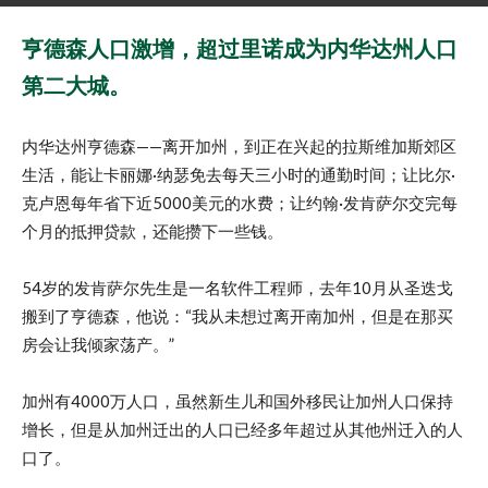
February 28, 2019
亨德森人口激增，超过里诺成为内华达州人口
第二大城。
内华达州亨德森——离开加州，到正在兴起的拉斯维加斯郊区
生活，能让卡丽娜·纳瑟免去每天三小时的通勤时间；让比尔·
克卢恩每年省下近5000美元的水费；让约翰·发肯萨尔交完每
个月的抵押贷款，还能攒下一些钱。
54岁的发肯萨尔先生是一名软件工程师，去年10月从圣迭戈
搬到了亨德森，他说：“我从未想过离开南加州，但是在那买
房会让我倾家荡产。”
加州有4000万人口，虽然新生儿和国外移民让加州人口保持
增长，但是从加州迁出的人口已经多年超过从其他州迁入的人
口了。