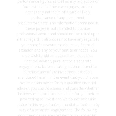
performance figures as well as any projection or
forecast used in these web pages, are not
necessarily indicative of future or likely
performance of any investment
products/projects. The information contained in
these pages is not intended to provide
professional advice and should not be relied upon
in that regard. It also does not have any regard to
your specific investment objective, financial
situation and any of your particular needs. You
may wish to obtain advice from a qualified
financial adviser, pursuant to a separate
engagement, before making a commitment to
purchase any of the investment products
mentioned herein. In the event that you choose
not to obtain advice from a qualified financial
adviser, you should assess and consider whether
the investment product is suitable for you before
proceeding to invest and we do not offer any
advice in this regard unless mandated to do so by
way of a separate engagement. The following
document pages are confidential for accredited