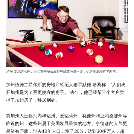
约翰·发肯萨尔称，自己离开加州来到亨德森的第一天，生活质量就有了改善。
加州伍德兰希尔斯的房地产经纪人穆罕默德·哈桑称：“人们离
开加州是为了买更便宜的房子。”去年，他已经帮三个客户卖
掉了加州房子，移居别处。
前加州人迁移到内华达州、爱达荷州、犹他州和亚利桑那州等
临近的州，这些州属于美国发展最快的地方。亨德森的人气更
是鲜有匹敌，过去10年人口上涨了20%，达到30多万人，超