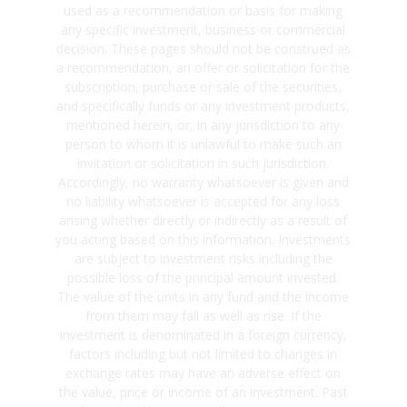
used as a recommendation or basis for making
any specific investment, business or commercial
decision. These pages should not be construed as
a recommendation, an offer or solicitation for the
subscription, purchase or sale of the securities,
and specifically funds or any investment products,
mentioned herein, or, in any jurisdiction to any
person to whom it is unlawful to make such an
invitation or solicitation in such jurisdiction.
Accordingly, no warranty whatsoever is given and
no liability whatsoever is accepted for any loss
arising whether directly or indirectly as a result of
you acting based on this information. Investments
are subject to investment risks including the
possible loss of the principal amount invested.
The value of the units in any fund and the income
from them may fall as well as rise. If the
investment is denominated in a foreign currency,
factors including but not limited to changes in
exchange rates may have an adverse effect on
the value, price or income of an investment. Past