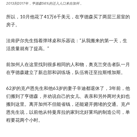
2013到2017年，亨德森56%的迁入人口来自加州 。
所以，10月他花了41万6千美元，在亨德森买了两层三居室的
房子。
法肯萨尔先生指着弹球桌和乐器说：“从我搬来的第一天，生
活质量就有了提高。”
前加州人在这里找到很多相同的人和物，奥克兰突击者队一月
在亨德森建立了新总部和训练场，队伍将迁至拉斯维加斯。
62岁的克卢恩先生和他63岁的妻子辛迪都退休了，3年前，他
们搬到了亨德森，并劝说自己的女儿、表亲和另外两对夫妇也
搬到这里。离开加州不但能省钱，还能避开拥堵的交通。克卢
恩先生说，以前他从特曼库拉的家到北好莱坞的制造公司，单
程要花两个小时。