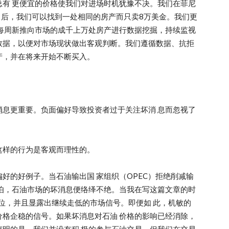
有 更便宜的价格使我们对进场时机犹豫不决。我们在菲尼
月后，我们可以找到一处相同的房产而只卖8万美金。我们更
每周新推向市场的成千上万处房产进行数据挖掘，持续监视
数据，以便对市场现状做出客观判断。我们遵循数据、抗拒
产，并在将来开始不断买入。
息更重要。负面偏好导致投资者过于关注坏消 息而忽视了
这样的行为是客观而理性的。
好的好例子。当石油输出国 家组织（OPEC）拒绝削减输
伯，石油市场的坏消息便络绎不绝。当我在写这篇文章的时
价位，并且显露出继续走低的市场信号。即便如 此，机敏的
格企稳的信号。如果坏消息对石油 价格的影响已经消除，