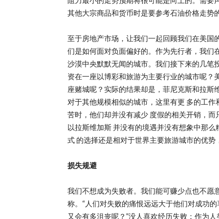
阻力最小的走势预期将很可能是向上的。需要声
其他大宗商品和货币时是要参考石油价格走势
至于房地产市场，让我们一起回顾我们在美国的
们是如何面对负面偏好的。作为先行者，我们在
沙漠中央默默无闻的城市。我们接下来的几笔投
资在一座以博彩和旅游为主要行业的城市呢？美
座赌城呢？实际的结果却是，菲尼克斯和拉斯维
对于其他规模相似的城市，这里有更 多的工作
苦时，他们却并没有减少 度假的相关开销，而
以拉斯维加斯 并没有的境遇并没有想象中那么
式 的选择还是相对于世界主要旅游城市的优势
损失规避
我们不想成为失败者。我们能可赚少点也不愿意
称。“人们对失败的痛恨远远大于他们对成功的
又会有多沮丧呢？”没人喜欢经历失败；作为人