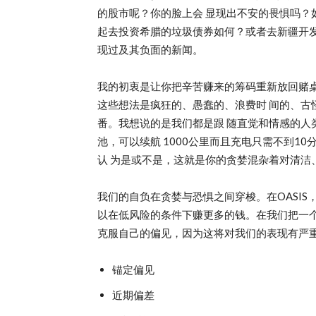
的股市呢？你的脸上会 显现出不安的畏惧吗？
起去投资希腊的垃圾债券如何？或者去新疆开发
现过及其负面的新闻。
我的初衷是让你把辛苦赚来的筹码重新放回赌桌
这些想法是疯狂的、愚蠢的、浪费时 间的、古
番。我想说的是我们都是跟 随直觉和情感的人
池，可以续航 1000公里而且充电只需不到1
认 为是或不是，这就是你的贪婪混杂着对清洁
我们的自负在贪婪与恐惧之间穿梭。在OASI
以在低风险的条件下赚更多的钱。在我们把一个
克服自己的偏见，因为这将对我们的表现有严
锚定偏见
近期偏差