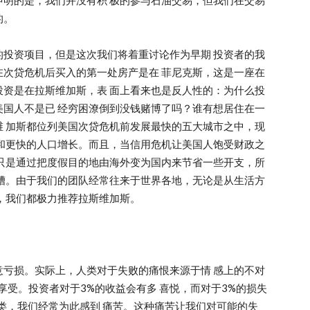
明的是，我们并没有积 极的参与石油交易，但我们在交易
的。
投资项目，但是这次我们将着重讨论作为早期 投资者的我
次贷危机后买入的第一处房产是在 菲尼克斯，这是一座在
资是在拉斯维加斯，表 面上看来也是反人性的：为什么投
国人不是已 经穷困潦倒到没钱赌博了吗？谁有想居住在一
 加斯都位列美国次贷危机前发展最快的五大城市之中，现
和更快的人口增长。而且，当信用危机让美国人饱受财政之
只是通过把度假目的地由海外变为国内来节省一些开支，所
糟。由于我们的团队经常往来于世界各地，无论是从生活方
，我们都极力推荐拉斯维加斯。
亏损。实际上，人类对于失败的痛恨来源于情 感上的不对
享受。投资者对于3%的收益会有多 喜悦，而对于3%的损失
类，我们经常为此感到 痛苦。这种痛苦让我们对可能的失