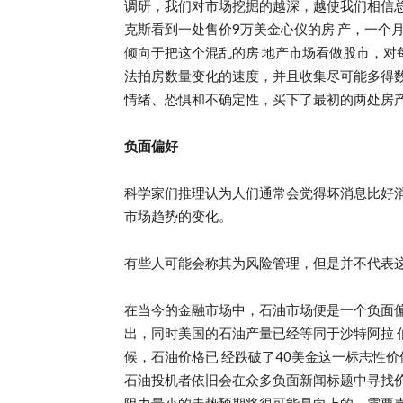
调研，我们对市场挖掘的越深，越使我们相信总
克斯看到一处售价9万美金心仪的房 产，一个
倾向于把这个混乱的房 地产市场看做股市，对
法拍房数量变化的速度，并且收集尽可能多得
情绪、恐惧和不确定性，买下了最初的两处房
负面偏好
科学家们推理认为人们通常会觉得坏消息比好消
市场趋势的变化。
有些人可能会称其为风险管理，但是并不代表
在当今的金融市场中，石油市场便是一个负面偏
出，同时美国的石油产量已经等同于沙特阿拉 
候，石油价格已 经跌破了40美金这一标志性
石油投机者依旧会在众多负面新闻标题中寻找价