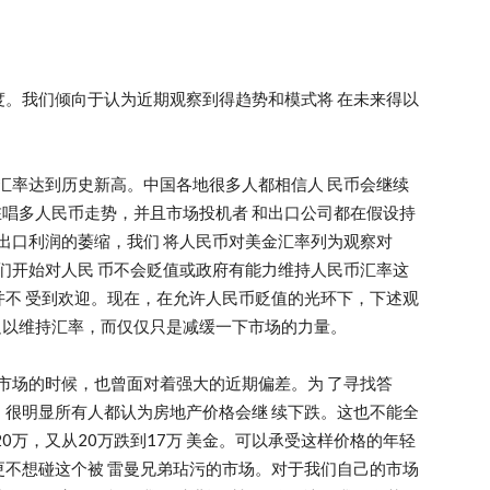
。我们倾向于认为近期观察到得趋势和模式将 在未来得以
金汇率达到历史新高。中国各地很多人都相信人 民币会继续
都在唱多人民币走势，并且市场投机者 和出口公司都在假设持
和出口利润的萎缩，我们 将人民币对美金汇率列为观察对
我们开始对人民 币不会贬值或政府有能力维持人民币汇率这
不 受到欢迎。现在，在允许人民币贬值的光环下，下述观
足以维持汇率，而仅仅只是减缓一下市场的力量。
产市场的时候，也曾面对着强大的近期偏差。为 了寻找答
很明显所有人都认为房地产价格会继 续下跌。这也不能全
0万，又从20万跌到17万 美金。可以承受这样价格的年轻
不想碰这个被 雷曼兄弟玷污的市场。对于我们自己的市场